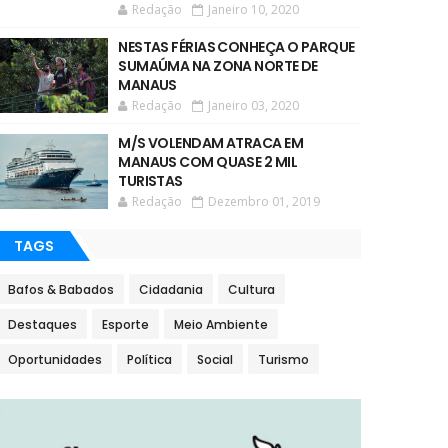
Redação
Janeiro 10, 2020
NESTAS FÉRIAS CONHEÇA O PARQUE
SUMAÚMA NA ZONA NORTE DE
MANAUS
Redação
Janeiro 03, 2020
M/S VOLENDAM ATRACA EM
MANAUS COM QUASE 2 MIL
TURISTAS
Redação
Dezembro 01, 2019
TAGS
Bafos & Babados
Cidadania
Cultura
Destaques
Esporte
Meio Ambiente
Oportunidades
Política
Social
Turismo