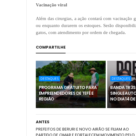
Vacinação viral
Além das cirurgias, a ação contará com vacinação gr
ou enquanto durarem os estoques. Serão disponibili
gatos, com atendimento por ordem de chegada.
COMPARTILHE
DESTAQUES
DESTAQUES
PROGRAMA GRATUITO PARA
BANDA TR3S
EMPREENDEDORES DE TEFÉ E
SINGLE AUTO
REGIÃO
NO DIA 14 D
ANTES
PREFEITOS DE BERURI E NOVO AIRÃO SE FILIAM AO
PARTIDO DE OMAR E FORTALECEM MOVIMENTO PELO