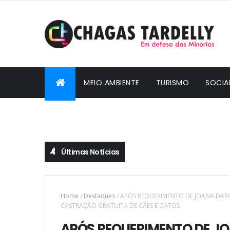
MEIO AMBIENTE
TURISMO
SOCIA
CIDADANIA
Últimas Notícias
Home
/
Destaques
/
APÓS REQUERIMENTO DE JOANA DAR
CASTRAÇÃO GRATUITA DE CÃES E GATOS
APÓS REQUERIMENTO DE J