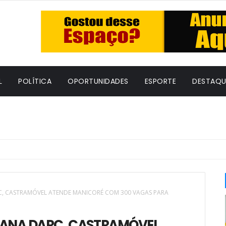
L
POLÍTICA
OPORTUNIDADES
ESPORTE
DESTAQU
C, CASTRAMÓVEL ATENDE MANICORÉ COM 300 VAGAS PARA
OANA DARC, CASTRAMÓVEL