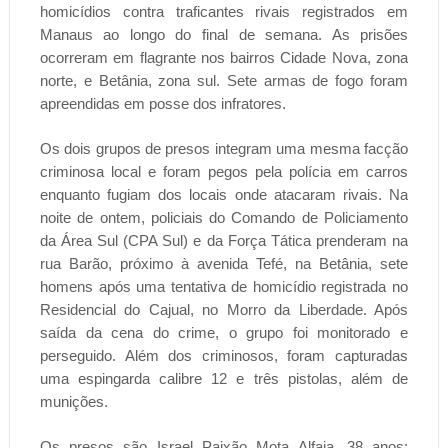
homicídios contra traficantes rivais registrados em
Manaus ao longo do final de semana. As prisões
ocorreram em flagrante nos bairros Cidade Nova, zona
norte, e Betânia, zona sul. Sete armas de fogo foram
apreendidas em posse dos infratores.
Os dois grupos de presos integram uma mesma facção
criminosa local e foram pegos pela polícia em carros
enquanto fugiam dos locais onde atacaram rivais. Na
noite de ontem, policiais do Comando de Policiamento
da Área Sul (CPA Sul) e da Força Tática prenderam na
rua Barão, próximo à avenida Tefé, na Betânia, sete
homens após uma tentativa de homicídio registrada no
Residencial do Cajual, no Morro da Liberdade. Após
saída da cena do crime, o grupo foi monitorado e
perseguido. Além dos criminosos, foram capturadas
uma espingarda calibre 12 e três pistolas, além de
munições.
Os presos são Israel Paixão Mota Alfaia, 38 anos;