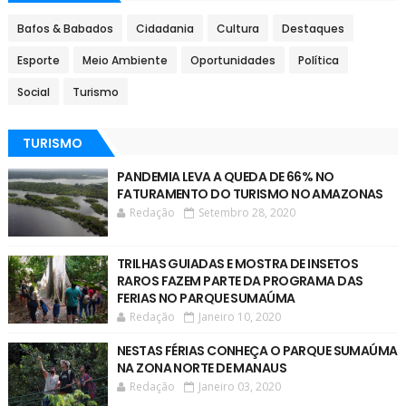
Bafos & Babados
Cidadania
Cultura
Destaques
Esporte
Meio Ambiente
Oportunidades
Política
Social
Turismo
TURISMO
PANDEMIA LEVA A QUEDA DE 66% NO
FATURAMENTO DO TURISMO NO AMAZONAS
Redação
Setembro 28, 2020
TRILHAS GUIADAS E MOSTRA DE INSETOS
RAROS FAZEM PARTE DA PROGRAMA DAS
FERIAS NO PARQUE SUMAÚMA
Redação
Janeiro 10, 2020
NESTAS FÉRIAS CONHEÇA O PARQUE SUMAÚMA
NA ZONA NORTE DE MANAUS
Redação
Janeiro 03, 2020