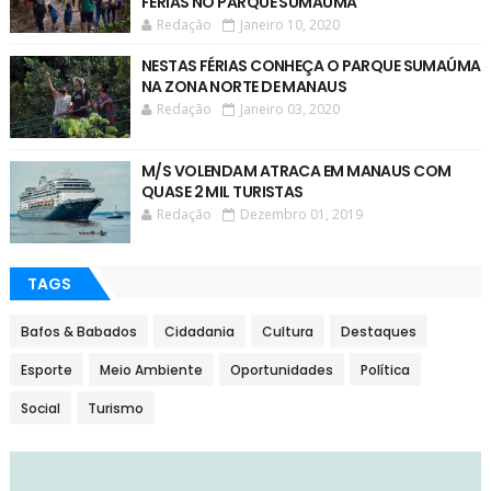
FERIAS NO PARQUE SUMAÚMA
Redação
Janeiro 10, 2020
NESTAS FÉRIAS CONHEÇA O PARQUE SUMAÚMA
NA ZONA NORTE DE MANAUS
Redação
Janeiro 03, 2020
M/S VOLENDAM ATRACA EM MANAUS COM
QUASE 2 MIL TURISTAS
Redação
Dezembro 01, 2019
TAGS
Bafos & Babados
Cidadania
Cultura
Destaques
Esporte
Meio Ambiente
Oportunidades
Política
Social
Turismo