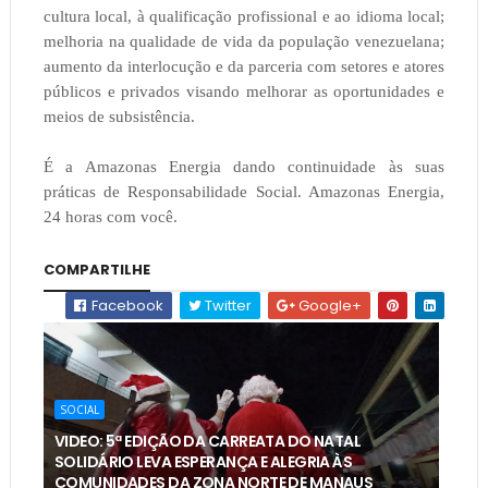
cultura local, à qualificação profissional e ao idioma local;
melhoria na qualidade de vida da população venezuelana;
aumento da interlocução e da parceria com setores e atores
públicos e privados visando melhorar as oportunidades e
meios de subsistência.
É a Amazonas Energia dando continuidade às suas
práticas de Responsabilidade Social. Amazonas Energia,
24 horas com você.
COMPARTILHE
Facebook
Twitter
Google+
SOCIAL
VIDEO: 5ª EDIÇÃO DA CARREATA DO NATAL
SOLIDÁRIO LEVA ESPERANÇA E ALEGRIA ÀS
COMUNIDADES DA ZONA NORTE DE MANAUS