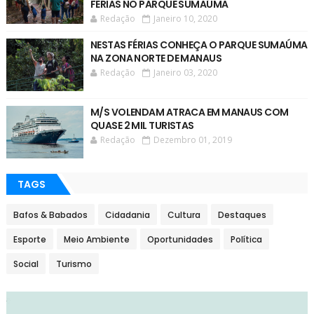
FERIAS NO PARQUE SUMAÚMA
Redação
Janeiro 10, 2020
NESTAS FÉRIAS CONHEÇA O PARQUE SUMAÚMA
NA ZONA NORTE DE MANAUS
Redação
Janeiro 03, 2020
M/S VOLENDAM ATRACA EM MANAUS COM
QUASE 2 MIL TURISTAS
Redação
Dezembro 01, 2019
TAGS
Bafos & Babados
Cidadania
Cultura
Destaques
Esporte
Meio Ambiente
Oportunidades
Política
Social
Turismo