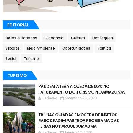
EDITORIAL
Bafos & Babados
Cidadania
Cultura
Destaques
Esporte
Meio Ambiente
Oportunidades
Política
Social
Turismo
TURISMO
PANDEMIA LEVA A QUEDA DE 66% NO
FATURAMENTO DO TURISMO NO AMAZONAS
Redação
Setembro 28, 2020
TRILHAS GUIADAS E MOSTRA DE INSETOS
RAROS FAZEM PARTE DA PROGRAMA DAS
FERIAS NO PARQUE SUMAÚMA
Redação
Janeiro 10, 2020