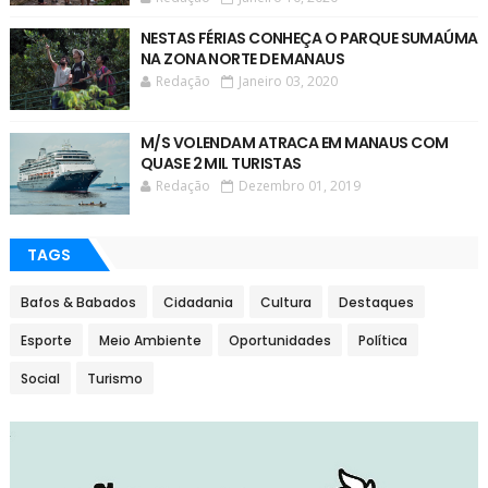
NESTAS FÉRIAS CONHEÇA O PARQUE SUMAÚMA
NA ZONA NORTE DE MANAUS
Redação
Janeiro 03, 2020
M/S VOLENDAM ATRACA EM MANAUS COM
QUASE 2 MIL TURISTAS
Redação
Dezembro 01, 2019
TAGS
Bafos & Babados
Cidadania
Cultura
Destaques
Esporte
Meio Ambiente
Oportunidades
Política
Social
Turismo