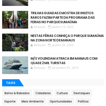
TRILHAS GUIADAS E MOSTRA DE INSETOS
RAROS FAZEM PARTE DA PROGRAMA DAS
FERIAS NO PARQUE SUMAÚMA
Redação
Janeiro 10, 2020
NESTAS FÉRIAS CONHEÇA O PARQUE SUMAÚMA
NA ZONA NORTE DE MANAUS
Redação
Janeiro 03, 2020
M/S VOLENDAM ATRACA EM MANAUS COM
QUASE 2 MIL TURISTAS
Redação
Dezembro 01, 2019
TAGS
Bafos & Babados
Cidadania
Cultura
Destaques
Esporte
Meio Ambiente
Oportunidades
Política