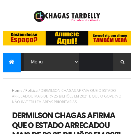
Home
/
Política
/
DERMILSON CHAGAS AFIRMA QUE O ESTADO
ARRECADOU MAIS DE R$ 25 BILHÕES EM 2021 E QUE O GOVERNO
NÃO INVESTIU EM ÁREAS PRIORITARIAS
DERMILSON CHAGAS AFIRMA
QUE O ESTADO ARRECADOU