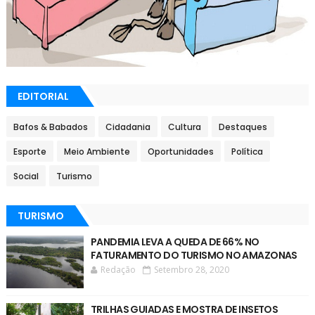
EDITORIAL
Bafos & Babados
Cidadania
Cultura
Destaques
Esporte
Meio Ambiente
Oportunidades
Política
Social
Turismo
TURISMO
PANDEMIA LEVA A QUEDA DE 66% NO
FATURAMENTO DO TURISMO NO AMAZONAS
Redação
Setembro 28, 2020
TRILHAS GUIADAS E MOSTRA DE INSETOS