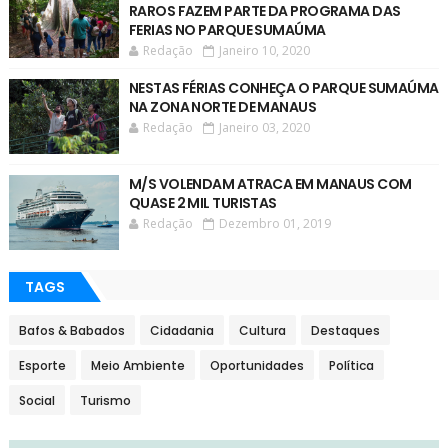
RAROS FAZEM PARTE DA PROGRAMA DAS
FERIAS NO PARQUE SUMAÚMA
Redação
Janeiro 10, 2020
NESTAS FÉRIAS CONHEÇA O PARQUE SUMAÚMA
NA ZONA NORTE DE MANAUS
Redação
Janeiro 03, 2020
M/S VOLENDAM ATRACA EM MANAUS COM
QUASE 2 MIL TURISTAS
Redação
Dezembro 01, 2019
TAGS
Bafos & Babados
Cidadania
Cultura
Destaques
Esporte
Meio Ambiente
Oportunidades
Política
Social
Turismo