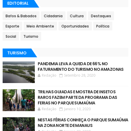
EDITORIAL
Bafos & Babados
Cidadania
Cultura
Destaques
Esporte
Meio Ambiente
Oportunidades
Política
Social
Turismo
TURISMO
PANDEMIA LEVA A QUEDA DE 66% NO
FATURAMENTO DO TURISMO NO AMAZONAS
Redação
Setembro 28, 2020
TRILHAS GUIADAS E MOSTRA DE INSETOS
RAROS FAZEM PARTE DA PROGRAMA DAS
FERIAS NO PARQUE SUMAÚMA
Redação
Janeiro 10, 2020
NESTAS FÉRIAS CONHEÇA O PARQUE SUMAÚMA
NA ZONA NORTE DE MANAUS