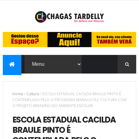
Home
/
Cultura
/
ESCOLA ESTADUAL CACILDA BRAULE PINTO É
CONTEMPLADA PELO O PROGRAMA MANAUS FAZ CULTURA COM
O PROJETO BREAKING NO AMBIENTE ESCOLAR.
ESCOLA ESTADUAL CACILDA
BRAULE PINTO É