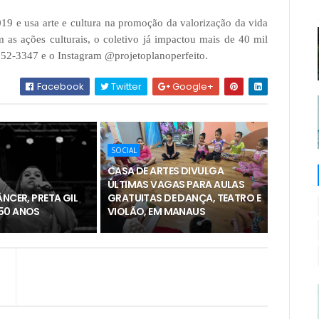
2019 e usa arte e cultura na promoção da valorização da vida
 as ações culturais, o coletivo já impactou mais de 40 mil
152-3347 e o Instagram @projetoplanoperfeito.
Facebook
Twitter
Google+
SOCIAL
CASA DE ARTES DIVULGA
ÚLTIMAS VAGAS PARA AULAS
ÂNCER, PRETA GIL
GRATUITAS DE DANÇA, TEATRO E
50 ANOS
VIOLÃO, EM MANAUS