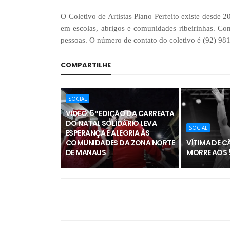
O Coletivo de Artistas Plano Perfeito existe desde 
em escolas, abrigos e comunidades ribeirinhas. Com
pessoas. O número de contato do coletivo é (92) 98
COMPARTILHE
SOCIAL
VIDEO: 5ª EDIÇÃO DA CARREATA
DO NATAL SOLIDÁRIO LEVA
SOCIAL
ESPERANÇA E ALEGRIA ÀS
COMUNIDADES DA ZONA NORTE
VÍTIMA DE C
DE MANAUS
MORRE AOS 