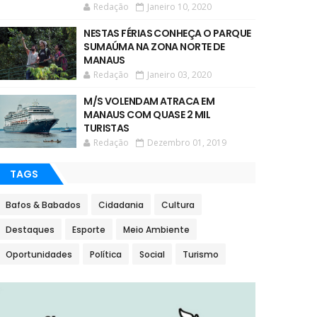
Redação
Janeiro 10, 2020
NESTAS FÉRIAS CONHEÇA O PARQUE
SUMAÚMA NA ZONA NORTE DE
MANAUS
Redação
Janeiro 03, 2020
M/S VOLENDAM ATRACA EM
MANAUS COM QUASE 2 MIL
TURISTAS
Redação
Dezembro 01, 2019
TAGS
Bafos & Babados
Cidadania
Cultura
Destaques
Esporte
Meio Ambiente
Oportunidades
Política
Social
Turismo