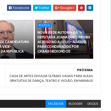
Facebook
Twitter
Google+
POLÍTICA
NOVA LEI DE AUTORIA DA
DEPUTADA JOANA DARC PROÍBE
LIZA CANDIDATURA
ACESSO AO AUXÍLIO-ALUGUEL
À VICE-
PARA CONDENADOS POR
 DA REPÚBLICA
CRIMES HEDIONDOS
PRÓXIMA
CASA DE ARTES DIVULGA ÚLTIMAS VAGAS PARA AULAS
GRATUITAS DE DANÇA, TEATRO E VIOLÃO, EM MANAUS
FACEBOOK
BLOGGER
DISQUS