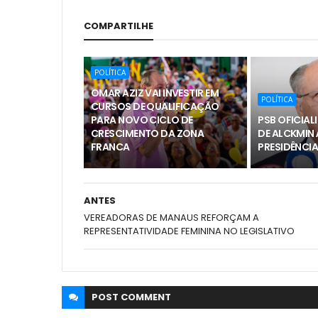
COMPARTILHE
POLÍTICA
OMAR AZIZ VAI INVESTIR EM
POLÍTICA
CURSOS DE QUALIFICAÇÃO
PARA NOVO CICLO DE
PSB OFICIA
CRESCIMENTO DA ZONA
DE ALCKMIN 
FRANCA
PRESIDÊNCIA
ANTES
VEREADORAS DE MANAUS REFORÇAM A
REPRESENTATIVIDADE FEMININA NO LEGISLATIVO
POST
COMMENT