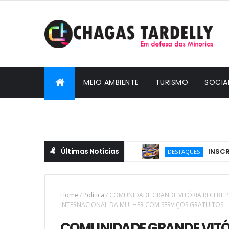
MEIO AMBIENTE
TURISMO
SOCIA
CIDADANIA
Últimas Notícias
INSCRIÇÕES P
DESTAQUES
Home
/
Política
/
COMUNIDADE GRANDE VITÓRIA RECEBE P
INTERNACIONAL DA MULHER COM SERVIÇOS GRATUITOS
COMUNIDADE GRANDE VITÓR