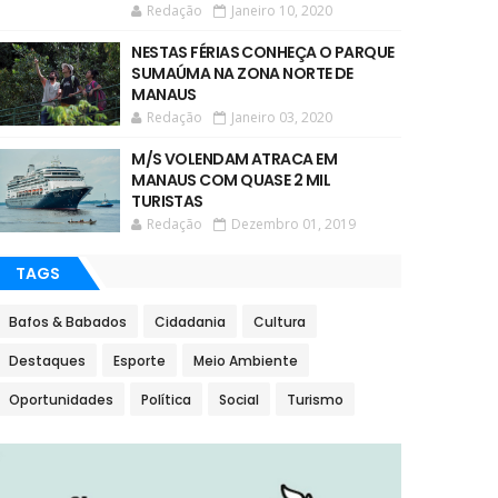
Redação
Janeiro 10, 2020
NESTAS FÉRIAS CONHEÇA O PARQUE
SUMAÚMA NA ZONA NORTE DE
MANAUS
Redação
Janeiro 03, 2020
M/S VOLENDAM ATRACA EM
MANAUS COM QUASE 2 MIL
TURISTAS
Redação
Dezembro 01, 2019
TAGS
Bafos & Babados
Cidadania
Cultura
Destaques
Esporte
Meio Ambiente
Oportunidades
Política
Social
Turismo