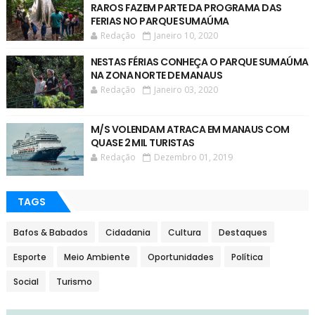
RAROS FAZEM PARTE DA PROGRAMA DAS
FERIAS NO PARQUE SUMAÚMA
Redação
Janeiro 10, 2020
NESTAS FÉRIAS CONHEÇA O PARQUE SUMAÚMA
NA ZONA NORTE DE MANAUS
Redação
Janeiro 03, 2020
M/S VOLENDAM ATRACA EM MANAUS COM
QUASE 2 MIL TURISTAS
Redação
Dezembro 01, 2019
TAGS
Bafos & Babados
Cidadania
Cultura
Destaques
Esporte
Meio Ambiente
Oportunidades
Política
Social
Turismo