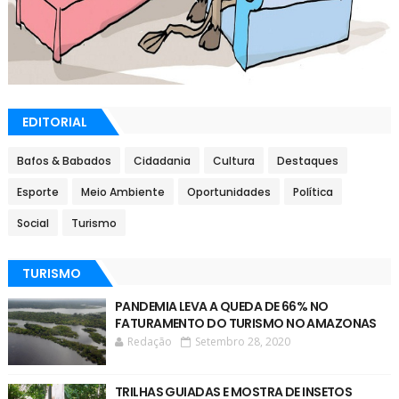
EDITORIAL
Bafos & Babados
Cidadania
Cultura
Destaques
Esporte
Meio Ambiente
Oportunidades
Política
Social
Turismo
TURISMO
PANDEMIA LEVA A QUEDA DE 66% NO
FATURAMENTO DO TURISMO NO AMAZONAS
Redação
Setembro 28, 2020
TRILHAS GUIADAS E MOSTRA DE INSETOS