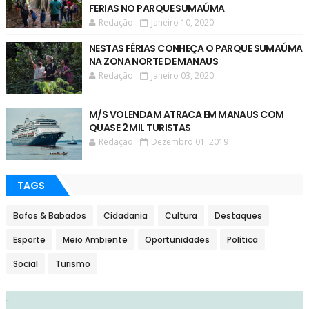
FERIAS NO PARQUE SUMAÚMA
Redação
Janeiro 10, 2020
NESTAS FÉRIAS CONHEÇA O PARQUE SUMAÚMA
NA ZONA NORTE DE MANAUS
Redação
Janeiro 03, 2020
M/S VOLENDAM ATRACA EM MANAUS COM
QUASE 2 MIL TURISTAS
Redação
Dezembro 01, 2019
TAGS
Bafos & Babados
Cidadania
Cultura
Destaques
Esporte
Meio Ambiente
Oportunidades
Política
Social
Turismo