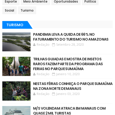
Esporte
Meio Ambiente
Oportunidades
Política
Social
Turismo
TURISMO
PANDEMIA LEVA A QUEDA DE 66% NO
FATURAMENTO DO TURISMO NO AMAZONAS
Redação
Setembro 28, 2020
TRILHAS GUIADAS E MOSTRA DE INSETOS
RAROS FAZEM PARTE DA PROGRAMA DAS
FERIAS NO PARQUE SUMAÚMA
Redação
Janeiro 10, 2020
NESTAS FÉRIAS CONHEÇA O PARQUE SUMAÚMA
NA ZONA NORTE DE MANAUS
Redação
Janeiro 03, 2020
M/S VOLENDAM ATRACA EM MANAUS COM
QUASE 2 MIL TURISTAS