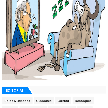
EDITORIAL
Bafos & Babados
Cidadania
Cultura
Destaques